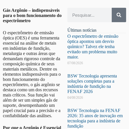
Gás Argônio – indispensáveis
para o bom funcionamento do
espectrômetro
Últimas notícias
O espectrômetro de emissão
O espectrômetro de emissão
óptica (OES) é uma ferramenta
óptica apontou um desvio
essencial na análise de metais
químico? Talvez ele tenha
em indústrias de fundição,
evitado um problema muito
metalurgia e outras áreas que
maior.
demandam rigoroso controle da
07/08/2026
composição química de seus
materiais metálicos. Dentre os
elementos indispensáveis para o
BSW Tecnologia apresenta
bom funcionamento do
soluções completas para a
espectrômetro, o gás argônio se
indústria de fundição na
destaca como um dos recursos
FENAF 2026
mais críticos. Sua função vai
04/08/2026
além de ser um simples gás de
suporte, desempenhando um
papel crucial para a precisão e a
BSW Tecnologia na FENAF
confiabilidade das análises.
2026: 35 anos de inovação em
tecnologia para a indústria de
fundição
Por que o Argônio é Essencial