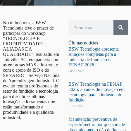
No último mês, a BSW
Tecnologia teve o prazer de
participar do workshop
“TECNOLOGIA E
Últimas notícias
PRODUTIVIDADE:
ALIADAS DA
BSW Tecnologia apresenta
QUALIDADE”, realizado em
soluções completas para a
Joinville, SC, em parceria com
indústria de fundição na
as empresas MAS e Instron, e
FENAF 2026
com o apoio da ISO e do
04/08/2026
SENAI/SC – Serviço Nacional
de Aprendizagem Industrial. O
BSW Tecnologia na FENAF
evento reuniu profissionais do
2026: 35 anos de inovação em
setor de fundição e tecnologia
tecnologia para a indústria de
para discutir as últimas
fundição
inovações e ferramentas que
21/07/2026
estão transformando a
produtividade e a qualidade
industrial.
Manutenção preventiva de
espectrômetro: por que a idade
do equipamento não define sua