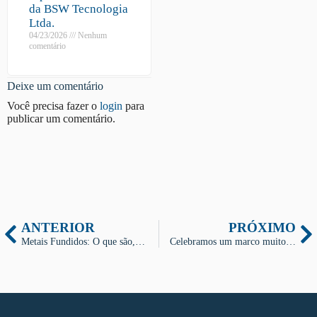
da BSW Tecnologia
Ltda.
04/23/2026
Nenhum
comentário
Deixe um comentário
Você precisa fazer o
login
para
publicar um comentário.
ANTERIOR
PRÓXIMO
Metais Fundidos: O que são, onde estão no seu dia a dia e suas Principais Aplicações
Celebramos um marco muito especial: 35 anos da BSW Tecnologia Ltda.