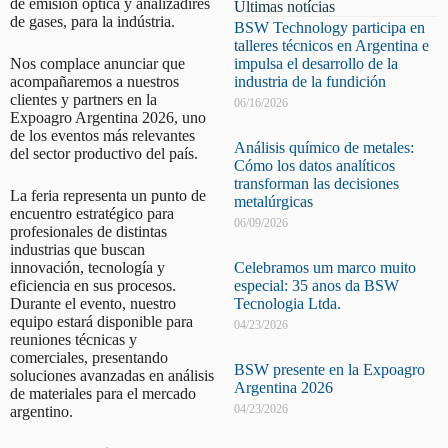
de emisión óptica y analizadires
Últimas notícias
de gases, para la indústria.
BSW Technology participa en
talleres técnicos en Argentina e
Nos complace anunciar que
impulsa el desarrollo de la
acompañaremos a nuestros
industria de la fundición
clientes y partners en la
06/16/2026
Expoagro Argentina 2026, uno
de los eventos más relevantes
Análisis químico de metales:
del sector productivo del país.
Cómo los datos analíticos
transforman las decisiones
La feria representa un punto de
metalúrgicas
encuentro estratégico para
06/09/2026
profesionales de distintas
industrias que buscan
innovación, tecnología y
Celebramos um marco muito
eficiencia en sus procesos.
especial: 35 anos da BSW
Durante el evento, nuestro
Tecnologia Ltda.
equipo estará disponible para
04/23/2026
reuniones técnicas y
comerciales, presentando
BSW presente en la Expoagro
soluciones avanzadas en análisis
Argentina 2026
de materiales para el mercado
04/23/2026
argentino.