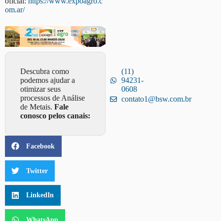
oficial:
https://www.expoagro.c
om.ar/
Descubra como
(11)
podemos ajudar a
94231-
otimizar seus
0608
processos de Análise
contato1@bsw.com.br
de Metais.
Fale
conosco pelos canais:
Facebook
Twitter
LinkedIn
WhatsApp