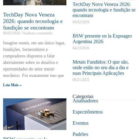
TechDay Nova Veneza 2026:
quando tecnologia e fundição se
TechDay Nova Veneza
encontram
2026: quando tecnologia e
06/02/2026
fundição se encontram
06/02/2026
Nenhum comentário
BSW presente en la Expoagro
Argentina 2026
Imagine reunir, em um único lugar,
04/23/2026
fundições, fornecedores e
compradores dispostos a falar
Metais Fundidos: O que são,
abertamente sobre os desafios e
onde estão no seu dia a dia e
oportunidades do setor metal-
suas Principais Aplicações
mecânico. Foi exatamente isso que
08/21/2025
Leia Mais »
Categorias
Analisadores
Espectrômetros
Eventos
Padrões